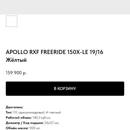
APOLLO RXF FREERIDE 150X-LE 19/16
Жёлтый
159 900
р.
В КОРЗИНУ
Двигатель:
Тип:
YX, одноцилиндровый, 4-тактный
Рабочий объем:
140,3 куб.см.
Диаметр / Ход поршня:
56x57 мм
Объём масла:
900 мл