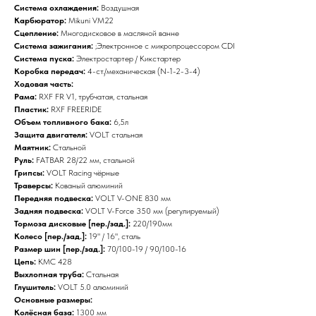
Система охлаждения:
Воздушная
Карбюратор:
Mikuni VM22
Сцепление:
Многодисковое в масляной ванне
Система зажигания:
;Электронное c микропроцессором CDI
Система пуска:
Электростартер / Кикстартер
Коробка передач:
4-ст./механическая (N-1-2-3-4)
Ходовая часть:
Рама:
RXF FR V1, трубчатая, стальная
Пластик:
RXF FREERIDE
Объем топливного бака:
6,5л
Защита двигателя:
VOLT стальная
Маятник:
Стальной
Руль:
FATBAR 28/22 мм, стальной
Грипсы:
VOLT Racing чёрные
Траверсы:
Кованый алюминий
Передняя подвеска:
VOLT V-ONE 830 мм
Задняя подвеска:
VOLT V-Force 350 мм (регулируемый)
Тормоза дисковые [пер./зад.]:
220/190мм
Колесо [пер./зад.]:
19" / 16", сталь
Размер шин [пер./зад.]:
70/100-19 / 90/100-16
Цепь:
KMC 428
Выхлопная труба:
Стальная
Глушитель:
VOLT 5.0 алюминий
Основные размеры:
Колёсная база:
1300 мм