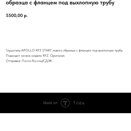
образца с фланцем под выхлопную трубу
5500,00
р.
В КОРЗИНУ
Глушитель APOLLO RFZ START нового образца с фланцем под выхлопную трубу.
Подходит на все модели RFZ. Оригинал.
Отправка: Почта России/СДЭК
Tilda
Made on