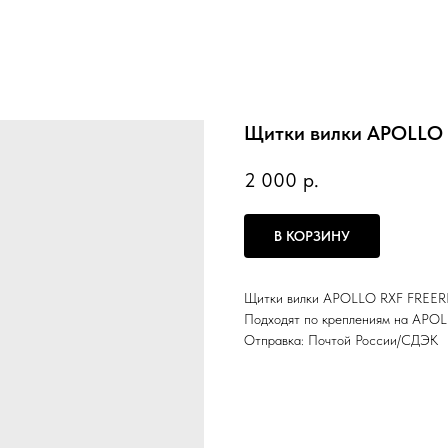
Щитки вилки APOLLO 
2 000
р.
В КОРЗИНУ
Щитки вилки APOLLO RXF FREERI
Подходят по креплениям на APOL
Отправка: Почтой России/СДЭК