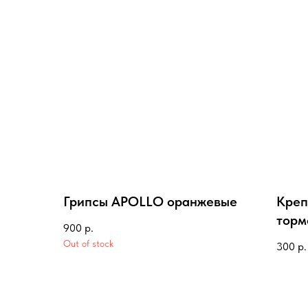
Грипсы APOLLO оранжевые
Креп
торм
900
р.
RFZ 
Out of stock
300
р.