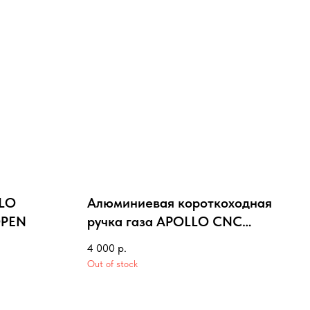
LLO
Алюминиевая короткоходная
OPEN
ручка газа APOLLO CNC
золотая
4 000
р.
Out of stock