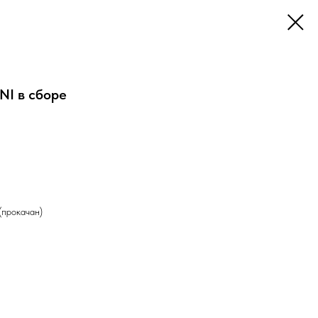
NI в сборе
(прокачан)