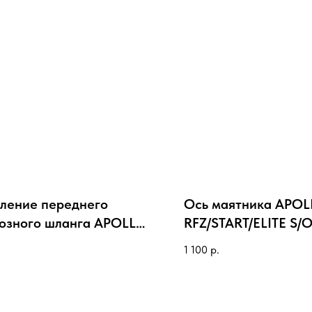
ление переднего
Ось маятника APO
озного шланга APOLLO
RFZ/START/ELITE S/
START (центральное)
1 100
р.