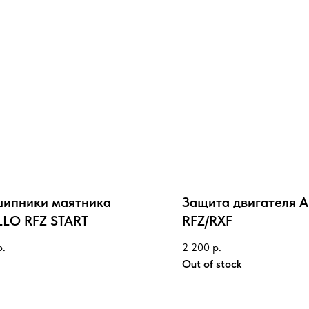
ипники маятника
Защита двигателя 
LO RFZ START
RFZ/RXF
р.
2 200
р.
Out of stock