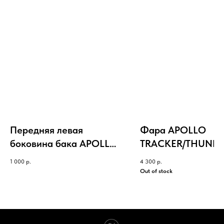
Передняя левая
Фара APOLLO
боковина бака APOLLO
TRACKER/THUNDE
RFZ чёрная
1 000
р.
4 300
р.
Out of stock