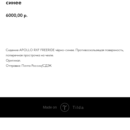
синее
6000,00
р.
В КОРЗИНУ
Сидение APOLLO RXF FREERIDE чёрно-синее. Противоскользящая поверхность,
поперечная прострочка на чехле.
Оригинал.
Отправка: Почта России/СДЭК
Tilda
Made on