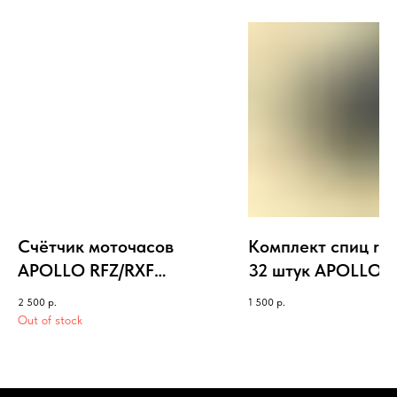
Счётчик моточасов
Комплект спиц r 1
APOLLO RFZ/RXF
32 штук APOLLO
FREERIDE/START/TRACK
2 500
р.
1 500
р.
ER
Out of stock