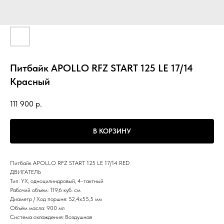
Питбайк APOLLO RFZ START 125 LE 17/14
Красный
111 900
р.
В КОРЗИНУ
Питбайк APOLLO RFZ START 125 LE 17/14 RED
ДВИГАТЕЛЬ
Тип: YX, одноцилиндровый, 4-тактный
Рабочий объем: 119,6 куб. см
Диаметр / Ход поршня: 52,4x55,5 мм
Объём масла: 900 мл
Система охлаждения: Воздушная