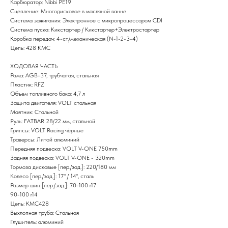
Карбюратор: Nibbi PE19
Сцепление: Многодисковое в масляной ванне
Система зажигания: Электронное c микропроцессором CDI
Система пуска: Кикстартер / Кикстартер+Электростартер
Коробка передач: 4-ст./механическая (N-1-2-3-4)
Цепь: 428 KMC
ХОДОВАЯ ЧАСТЬ
Рама: AGB-37, трубчатая, стальная
Пластик: RFZ
Объем топливного бака: 4,7 л
Защита двигателя: VOLT стальная
Маятник: Стальной
Руль: FATBAR 28/22 мм, стальной
Грипсы: VOLT Racing чёрные
Траверсы: Литой алюминий
Передняя подвеска: VOLT V-ONE 750mm
Задняя подвеска: VOLT V-ONE - 320mm
Тормоза дисковые [пер./зад.]: 220/180 мм
Колесо [пер./зад.]: 17" / 14", сталь
Размер шин [пер./зад.]: 70-100 r17
90-100 r14
Цепь: KMC428
Выхлопная труба: Стальная
Глушитель: алюминий