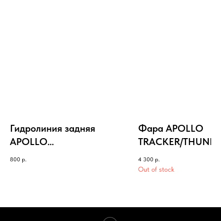
Гидролиния задняя
Фара APOLLO
APOLLO
TRACKER/THUNDE
RFZ/START/ELITE
800
р.
4 300
р.
S/OPEN
Out of stock