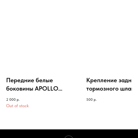
Передние белые
Крепление заднег
боковины APOLLO
тормозного шланг
RFZ/ELITE
APOLLO RXF/RFZ
2 000
р.
500
р.
S/OPEN/START
Out of stock