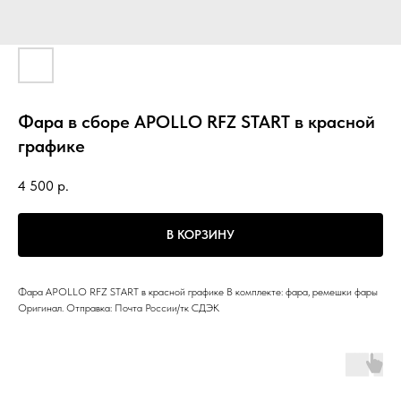
Фара в сборе APOLLO RFZ START в красной
графике
4 500
р.
В КОРЗИНУ
Фара APOLLO RFZ START в красной графике В комплекте: фара, ремешки фары
Оригинал. Отправка: Почта России/тк СДЭК