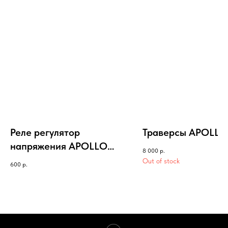
Реле регулятор
Траверсы APOLLO 
напряжения APOLLO
8 000
р.
RFZ/RXF
Out of stock
600
р.