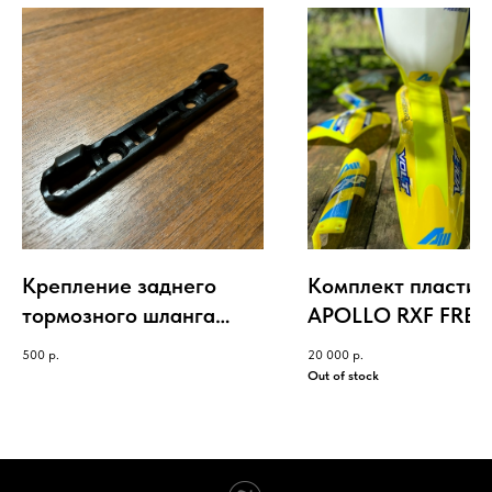
Крепление заднего
Комплект пластик
тормозного шланга
APOLLO RXF FREE
APOLLO RXF/RFZ
жёлтый с графико
500
р.
20 000
р.
Out of stock