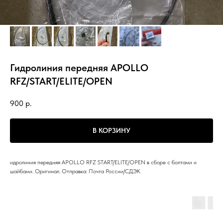
Гидролиния передняя APOLLO
RFZ/START/ELITE/OPEN
900
р.
В КОРЗИНУ
идролиния передняя APOLLO RFZ START/ELITE/OPEN в сборе с болтами и
шайбами. Оригинал. Отправка: Почта России/СДЭК