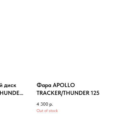
й диск
Фара APOLLO
THUNDER
TRACKER/THUNDER 125
4 300
р.
Out of stock