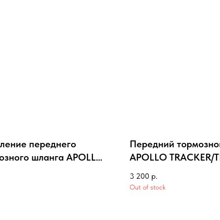
ление переднего
Передний тормозно
озного шланга APOLLO
APOLLO TRACKER/
START (нижнее)
250
3 200
р.
Out of stock