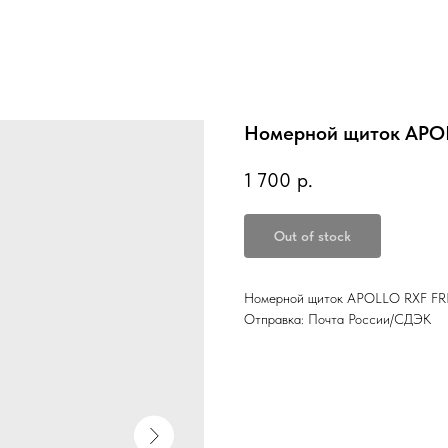
Номерной щиток APO
1 700
р.
Out of stock
Номерной щиток APOLLO RXF FRE
Отправка: Почта России/СДЭК