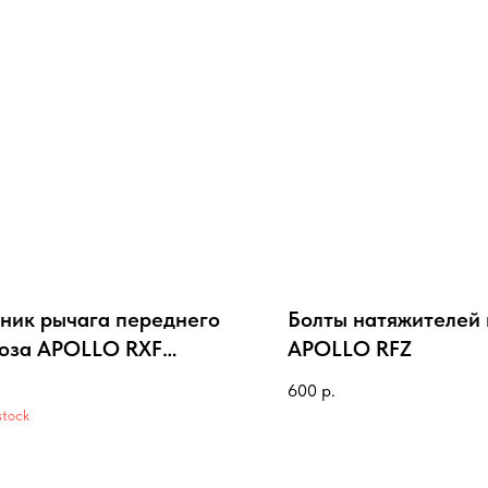
ник рычага переднего
Болты натяжителей
оза APOLLO RXF
APOLLO RFZ
RIDE/OPEN
600
р.
stock