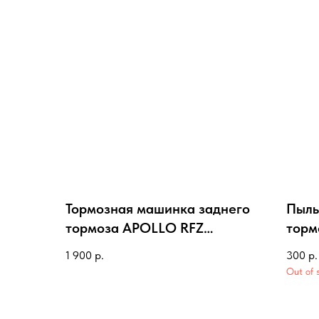
Тормозная машинка заднего
Пыль
тормоза APOLLO RFZ
торм
(длинный шток)
FREE
1 900
р.
300
р.
Out of 