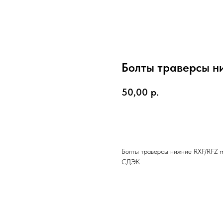
Болты траверсы н
50,00
р.
В КОРЗИНУ
Болты траверсы нижние RXF/RFZ m
СДЭК