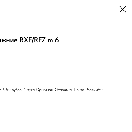
ижние RXF/RFZ m 6
 6 50 рублей/штука Оригинал. Отправка: Почта России/тк