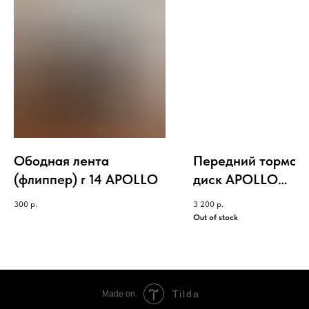
Ободная лента
Передний тормоз
(флиппер) r 14 APOLLO
диск APOLLO
TRACKER/THUND
300
р.
3 200
р.
250
Out of stock
Tilda
Made on