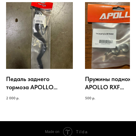
Педаль заднего
Пружины подноже
тормоза APOLLO
APOLLO RXF
TRACKER/THUNDER 125
FREERIDE/OPEN
2 000
р.
500
р.
Tilda
Made on