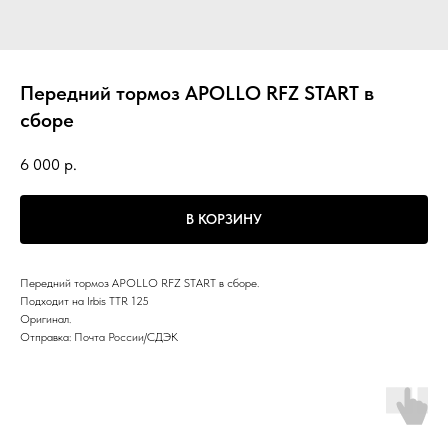
Передний тормоз APOLLO RFZ START в
сборе
6 000
р.
В КОРЗИНУ
Передний тормоз APOLLO RFZ START в сборе.
Подходит на Irbis TTR 125
Оригинал.
Отправка: Почта России/СДЭК