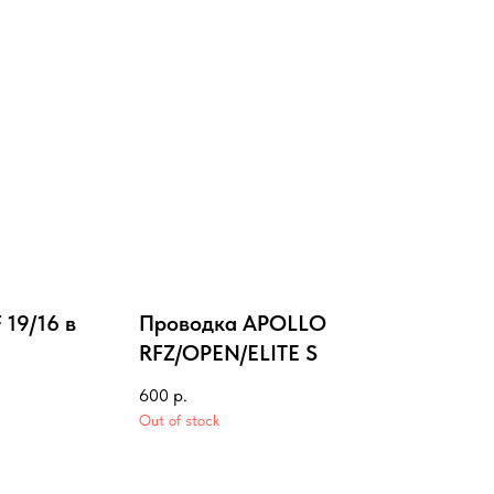
19/16 в
Проводка APOLLO
RFZ/OPEN/ELITE S
600
р.
Out of stock