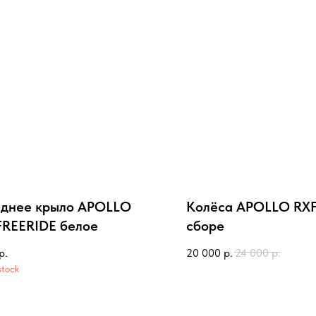
днее крыло APOLLO
Колёса APOLLO RXF 
FREERIDE белое
сборе
р.
20 000
р.
24 000
р.
stock