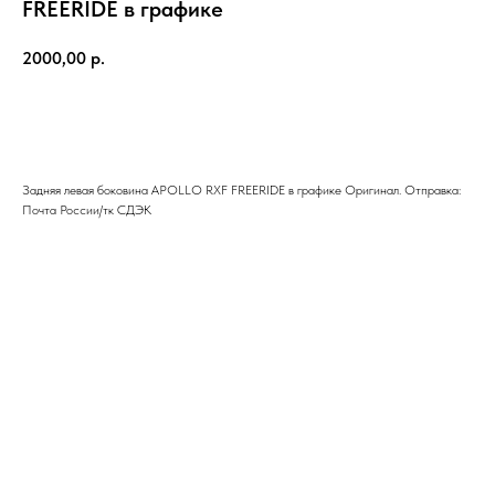
FREERIDE в графике
2000,00
р.
В КОРЗИНУ
Задняя левая боковина APOLLO RXF FREERIDE в графике Оригинал. Отправка:
Почта России/тк СДЭК