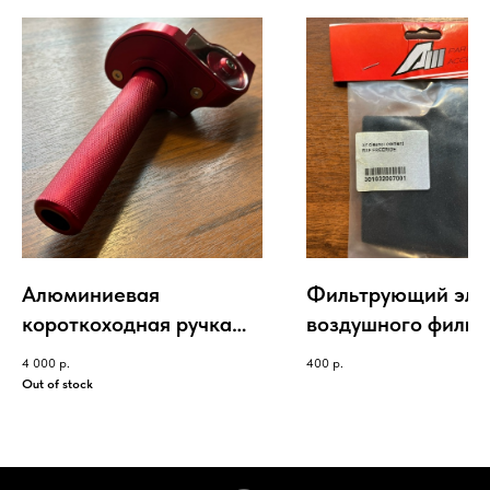
Алюминиевая
Фильтрующий эле
короткоходная ручка
воздушного фильт
газа APOLLO CNC
APOLLO RXF
4 000
р.
400
р.
красная
FREERIDE/OPEN
Out of stock