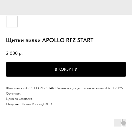
Щитки вилки APOLLO RFZ START
2 000
р.
В КОРЗИНУ
Щитки вилки APOLLO RFZ START белые, подходят так же на вилку Irbis TTR 125.
Оригинал.
Цена за комплект.
Отправка: Почта России/СДЭК