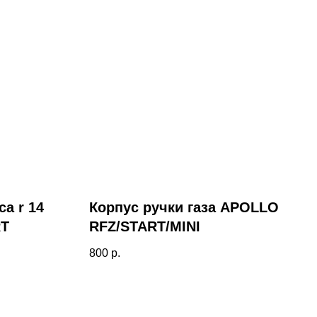
са r 14
Корпус ручки газа APOLLO
RT
RFZ/START/MINI
800
р.