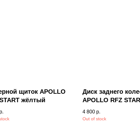
ерной щиток APOLLO
Диск заднего коле
 START жёлтый
APOLLO RFZ STA
р.
4 800
р.
stock
Out of stock