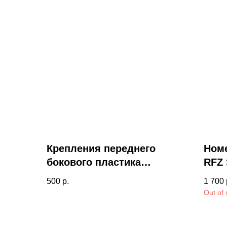
Крепления переднего
Ном
бокового пластика
RFZ
APOLLO RFZ START
500
р.
1 700
Out of 