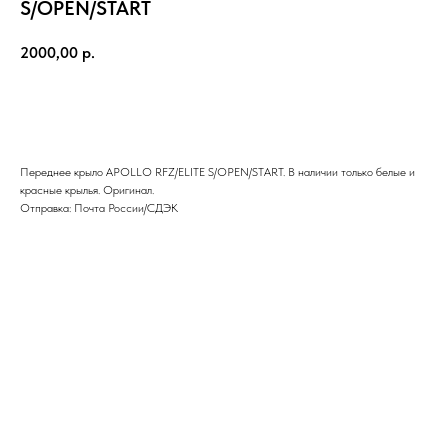
S/OPEN/START
2000,00
р.
В КОРЗИНУ
Переднее крыло APOLLO RFZ/ELITE S/OPEN/START. В наличии только белые и
красные крылья. Оригинал.
Отправка: Почта России/СДЭК