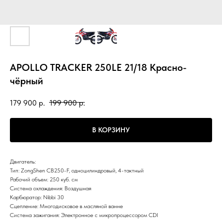
APOLLO TRACKER 250LE 21/18 Красно-
чёрный
179 900
р.
199 900
р.
В КОРЗИНУ
Двигатель:
Тип: ZongShen CB250-F, одноцилиндровый, 4-тактный
Рабочий объем: 250 куб. см
Система охлаждения: Воздушная
Карбюратор: Nibbi 30
Сцепление: Многодисковое в масляной ванне
Система зажигания: Электронное c микропроцессором CDI