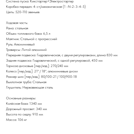
Система пуска: Кикстартер+Электростартер
Коробка передач: 4-ст./механическая (1 -N-2-3-4-5)
Цепь: 520-110 звеньев
Ходовая часть:
Рама: стальная
Объем топливного бака: 6,5 л
Маятник: Стальной с прогрессией
Руль: Алюминиевый
Траверсы: Литой алюминий
Передняя подвеска: Гидравлическая, с двумя регулировками, длина 830 мм
Задняя подвеска: Гидравлический, с одной регулировкой, 450 мм
Тормоза дисковые [пер./зад.]: 270/240 мм
Колесо [пер./зад.]: 21" / 18", алюминиевые диски
Размер шин [пер./зад.]: 80/100-21 / 100/900-18
Выхлопная труба: Стальная
Глушитель: Нержавеющая сталь
Основные размеры:
Колёсная база: 1340 мм
Дорожный просвет: 340 мм
Высота по седлу: 910 мм
Масса: 106 кг