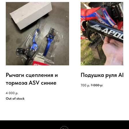
Рычаги сцепления и
Подушка руля AP
тормоза ASV синие
700
р.
1 000
р.
4 000
р.
Out of stock