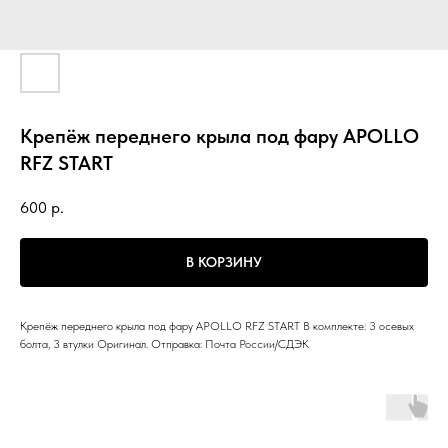
Крепёж переднего крыла под фару APOLLO
RFZ START
600
р.
В КОРЗИНУ
Крепёж переднего крыла под фару APOLLO RFZ START В комплекте: 3 осевых
болта, 3 втулки Оригинал. Отправка: Почта России/СДЭК