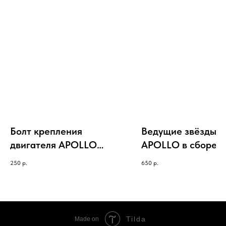
Болт крепления
Ведущие звёзды
двигателя APOLLO
APOLLO в сборе
(верхний)
250
р.
650
р.
Tilda
Made on